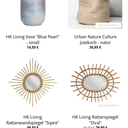
AUSVERKAUFT
HK Living Vase "Blue Pearl"
Urban Nature Culture
- small
Jutekorb - natur
14,50 €
36,95 €
AUSVERKAUFT
HK Living
HK Living Rattanspiegel
Rattanwandspiegel "Sqare"
"Oval"
49,50 €
49,50 €
29,90 €