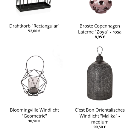
Drahtkorb "Rectangular"
Broste Copenhagen
52,00 €
Laterne "Zoya" - rosa
8,95 €
Bloomingville Windlicht
C´est Bon Orientalisches
"Geometric"
Windlicht "Malika" -
10,50 €
medium
99,50 €