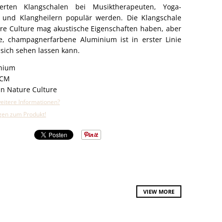
nierten Klangschalen bei Musiktherapeuten, Yoga-
n und Klangheilern populär werden. Die Klangschale
re Culture mag akustische Eigenschaften haben, aber
e, champagnerfarbene Aluminium ist in erster Linie
 sich sehen lassen kann.
nium
 CM
n Nature Culture
eitere Informationen?
agen zum Produkt!
VIEW MORE