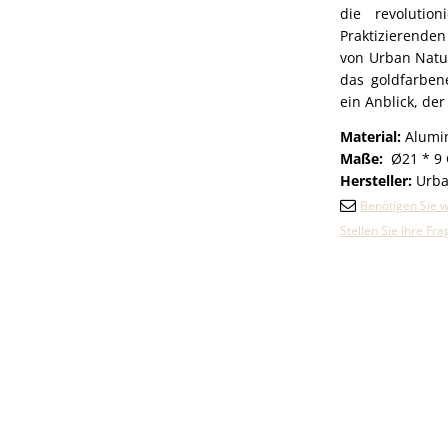
die revolutio
Praktizierende
von Urban Natu
das goldfarben
ein Anblick, der
Material:
Alumi
Maße:
Ø21 * 9
Hersteller:
Urba
Benötigen Sie w
Stellen Sie Ihre Fr