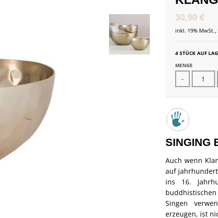
30,90 €
inkl. 19% MwSt., 
4 STÜCK AUF LA
MENGE
-
SINGING 
Auch wenn Klan
auf jahrhundert
ins 16. Jahrh
buddhistischen
Singen verwen
erzeugen, ist n