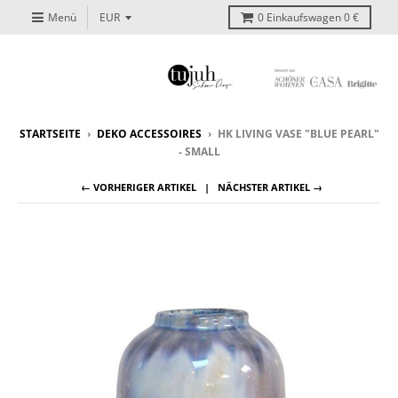
Menü
0
Einkaufswagen
0 €
STARTSEITE
›
DEKO ACCESSOIRES
›
HK LIVING VASE "BLUE PEARL"
- SMALL
← VORHERIGER ARTIKEL
NÄCHSTER ARTIKEL →