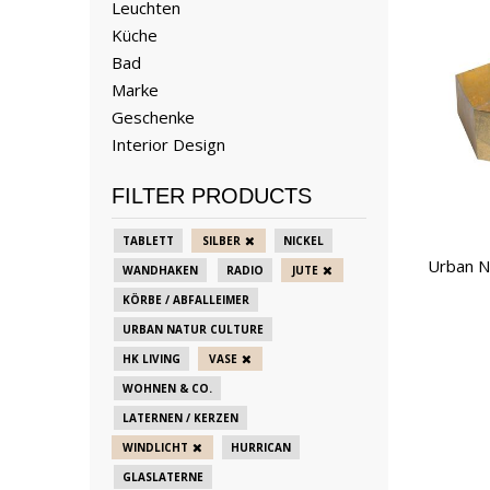
Leuchten
Küche
Bad
Marke
Geschenke
Interior Design
FILTER PRODUCTS
TABLETT
SILBER
NICKEL
Urban N
WANDHAKEN
RADIO
JUTE
KÖRBE / ABFALLEIMER
URBAN NATUR CULTURE
HK LIVING
VASE
WOHNEN & CO.
LATERNEN / KERZEN
WINDLICHT
HURRICAN
GLASLATERNE