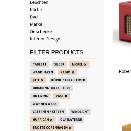
Leuchten
Küche
Bad
Marke
Geschenke
Interior Design
FILTER PRODUCTS
TABLETT
SILBER
NICKEL
Rober
WANDHAKEN
RADIO
JUTE
KÖRBE / ABFALLEIMER
URBAN NATUR CULTURE
HK LIVING
VASE
WOHNEN & CO.
LATERNEN / KERZEN
WINDLICHT
HURRICAN
GLASLATERNE
BROSTE COPENHAGEN