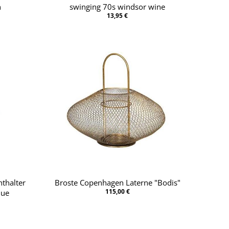
n
swinging 70s windsor wine
13,95 €
hthalter
Broste Copenhagen Laterne "Bodis"
115,00 €
lue