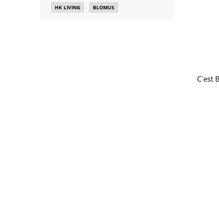
HK LIVING
BLOMUS
C´est 