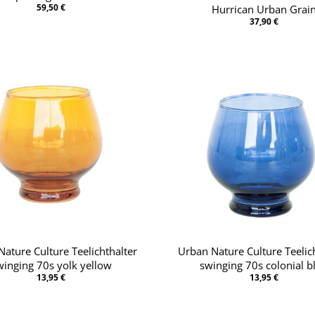
59,50 €
Hurrican Urban Grai
37,90 €
ature Culture Teelichthalter
Urban Nature Culture Teelic
winging 70s yolk yellow
swinging 70s colonial b
13,95 €
13,95 €