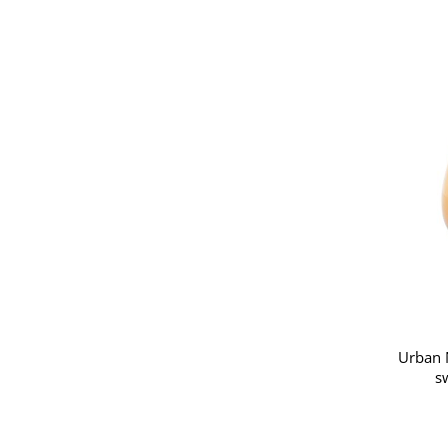
Urban N
s