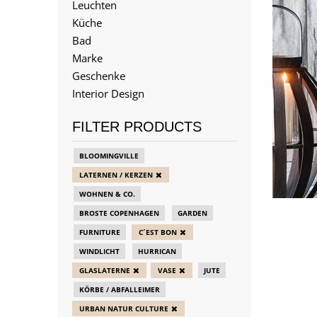
Leuchten
Küche
Bad
Marke
Geschenke
Interior Design
FILTER PRODUCTS
BLOOMINGVILLE
LATERNEN / KERZEN
WOHNEN & CO.
BROSTE COPENHAGEN
GARDEN
FURNITURE
C´EST BON
WINDLICHT
HURRICAN
GLASLATERNE
VASE
JUTE
KÖRBE / ABFALLEIMER
URBAN NATUR CULTURE