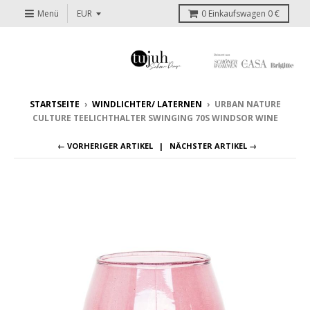
Menü
0
Einkaufswagen
0 €
STARTSEITE
›
WINDLICHTER/ LATERNEN
›
URBAN NATURE
CULTURE TEELICHTHALTER SWINGING 70S WINDSOR WINE
← VORHERIGER ARTIKEL
NÄCHSTER ARTIKEL →