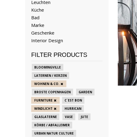
Leuchten
Küche
Bad
Marke
Geschenke
Interior Design
FILTER PRODUCTS
BLOOMINGVILLE
LATERNEN / KERZEN
WOHNEN & CO.
BROSTE COPENHAGEN
GARDEN
FURNITURE
C´EST BON
WINDLICHT
HURRICAN
GLASLATERNE
VASE
JUTE
KÖRBE / ABFALLEIMER
URBAN NATUR CULTURE