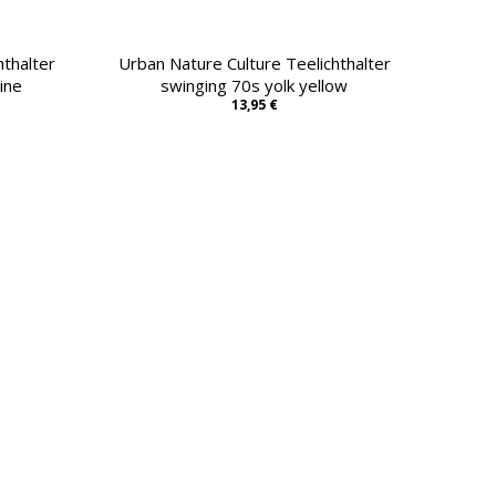
hthalter
Urban Nature Culture Teelichthalter
ine
swinging 70s yolk yellow
13,95 €