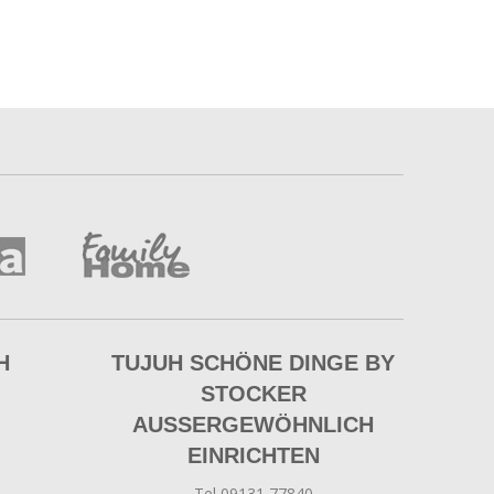
H
TUJUH SCHÖNE DINGE BY
STOCKER
AUSSERGEWÖHNLICH E
INRICHTEN
Tel 09131 77840