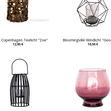
AUSVERKAUFT
 Copenhagen Teelicht "Zoe"
Bloomingville Windlicht "Ge
12,95 €
10,50 €