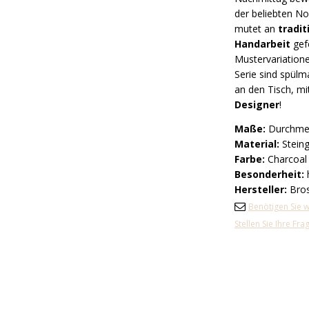
der beliebten N
mutet an
tradi
Handarbeit
gefe
Mustervariationen
Serie sind spülm
an den Tisch, m
Designer
!
Maße:
Durchmes
Material:
Steing
Farbe:
Charcoal
Besonderheit:
Hersteller:
Bros
Benötigen Sie w
Stellen Sie Ihre Fr