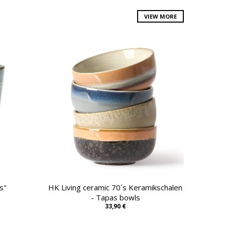
VIEW MORE
s"
HK Living ceramic 70´s Keramikschalen
- Tapas bowls
33,90 €