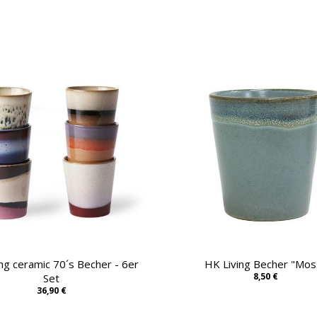
ng ceramic 70´s Becher - 6er
HK Living Becher "Mos
8,50 €
Set
36,90 €