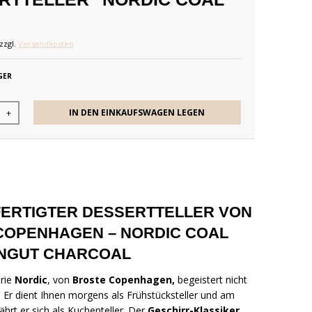
zzgl.
Versandkosten
GER
IN DEN EINKAUFSWAGEN LEGEN
+
ERTIGTER DESSERTTELLER VON
COPENHAGEN – NORDIC COAL
INGUT CHARCOAL
erie
Nordic
, von
Broste Copenhagen,
begeistert nicht
 Er dient Ihnen morgens als Frühstücksteller und am
rt er sich als Kuchenteller. Der
Geschirr-Klassiker