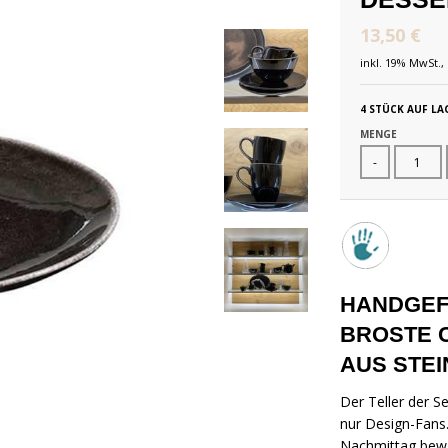
13,50 €
inkl. 19% MwSt., 
4 STÜCK AUF LA
MENGE
-
HANDGEF
BROSTE 
AUS STE
Der Teller der S
nur Design-Fans.
Nachmittag bewäh