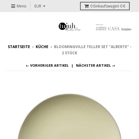
Menü
0
Einkaufswagen
0 €
STARTSEITE
›
KÜCHE
›
BLOOMINGVILLE TELLER SET "ALBERTE" -
2 STÜCK
← VORHERIGER ARTIKEL
NÄCHSTER ARTIKEL →