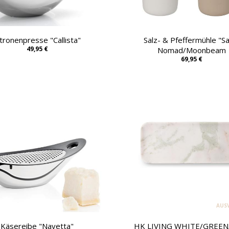
itronenpresse "Callista"
Salz- & Pfeffermühle "Sa
49,95 €
Nomad/Moonbeam
69,95 €
AUS
Käsereibe "Navetta"
HK LIVING WHITE/GREEN