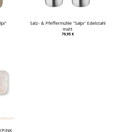
lpi"
Salz- & Pfeffermühle "Salpi" Edelstahl
matt
79,95 €
VERKAUFT
/PINK