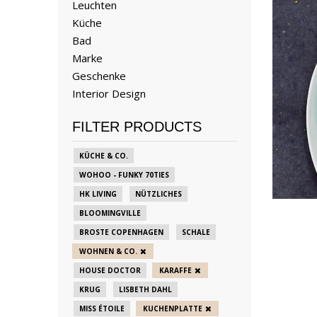
Leuchten
Küche
Bad
Marke
Geschenke
Interior Design
FILTER PRODUCTS
KÜCHE & CO.
WOHOO - FUNKY 70TIES
HK LIVING
NÜTZLICHES
BLOOMINGVILLE
BROSTE COPENHAGEN
SCHALE
WOHNEN & CO.
HOUSE DOCTOR
KARAFFE
KRUG
LISBETH DAHL
MISS ÉTOILE
KUCHENPLATTE