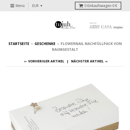
Menü
0
Einkaufswagen
0 €
STARTSEITE
›
GESCHENKE
›
FLOWERNAIL NACHFÜLLPACK VON
RAUMGESTALT
← VORHERIGER ARTIKEL
NÄCHSTER ARTIKEL →