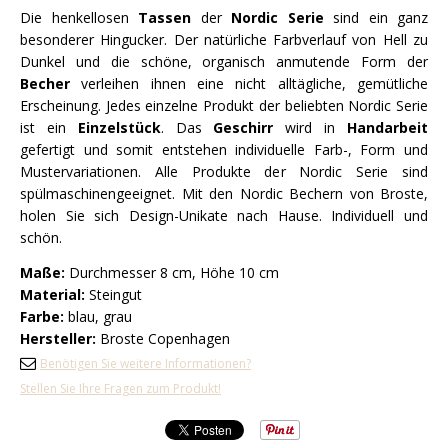
Die henkellosen
Tassen
der
Nordic Serie
sind ein ganz
besonderer Hingucker. Der natürliche Farbverlauf von Hell zu
Dunkel und die schöne, organisch anmutende Form der
Becher
verleihen ihnen eine nicht alltägliche, gemütliche
Erscheinung. Jedes einzelne Produkt der beliebten Nordic Serie
ist ein
Einzelstück
. Das
Geschirr
wird in
Handarbeit
gefertigt und somit entstehen individuelle Farb-, Form und
Mustervariationen. Alle Produkte der Nordic Serie sind
spülmaschinengeeignet. Mit den Nordic Bechern von Broste,
holen Sie sich Design-Unikate nach Hause. Individuell und
schön.
Maße:
Durchmesser 8 cm, Höhe 10 cm
Material:
Steingut
Farbe:
blau, grau
Hersteller:
Broste Copenhagen
Benötigen Sie weitere Informationen?
Stellen Sie Ihre Fragen zum Produkt!