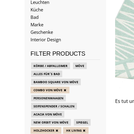
Leuchten
Küche
Bad
Marke
Geschenke
Interior Design
FILTER PRODUCTS
KÖRBE / ABFALLEIMER
MÖVE
ALLES FÜR´S BAD
BAMBOO SQUARE VON MÖVE
COMBO VON MÖVE
PERSONENWAAGEN
Es tut u
SEIFENSPENDER / SCHALEN
ACACIA VON MÖVE
NEW ORBIT VON MÖVE
SPIEGEL
HOLZHOCKER
HK LIVING