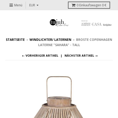
Menü
0
Einkaufswagen
0 €
STARTSEITE
›
WINDLICHTER/ LATERNEN
›
BROSTE COPENHAGEN
LATERNE "SAHARA" - TALL
← VORHERIGER ARTIKEL
NÄCHSTER ARTIKEL →