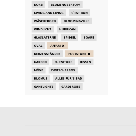
KORB
BLUMENÜBERTOPF
GIVING AND LIVING
C´EST BON
WÄSCHEKORB
BLOOMINGVILLE
WINDLICHT
HURRICAN
GLASLATERNE
SPIEGEL
SQARE
OVAL
AFFARI
KERZENSTÄNDER
POLYSTONE
GARDEN
FURNITURE
KISSEN
MÖVE
ZWITSCHERBOX
BLOMUS
ALLES FÜR´S BAD
GANTLIGHTS
GARDEROBE