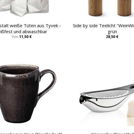
talt weiße Tüten aus Tyvek -
Side by side Teelicht "WeinWin
eißfest und abwaschbar
grün
Von
11,50 €
28,50 €