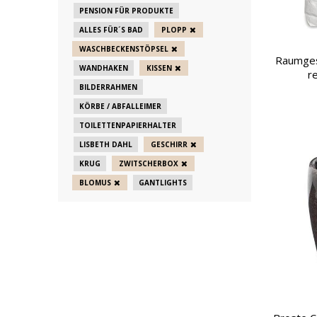
PENSION FÜR PRODUKTE
ALLES FÜR´S BAD
PLOPP
WASCHBECKENSTÖPSEL
Raumges
WANDHAKEN
KISSEN
r
BILDERRAHMEN
KÖRBE / ABFALLEIMER
TOILETTENPAPIERHALTER
LISBETH DAHL
GESCHIRR
KRUG
ZWITSCHERBOX
BLOMUS
GANTLIGHTS