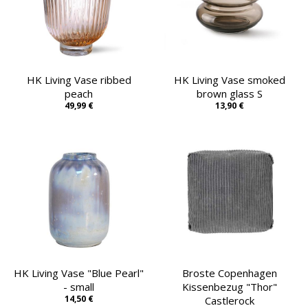
HK Living Vase ribbed
HK Living Vase smoked
peach
brown glass S
49,99 €
13,90 €
HK Living Vase "Blue Pearl"
Broste Copenhagen
- small
Kissenbezug "Thor"
14,50 €
Castlerock