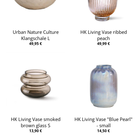
Urban Nature Culture
HK Living Vase ribbed
Klangschale L
peach
49,95 €
49,99 €
HK Living Vase smoked
HK Living Vase "Blue Pearl"
brown glass S
- small
13,90 €
14,50 €