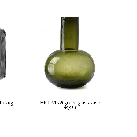
nbezug
HK LIVING green glass vase
99,95 €