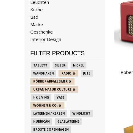
Leuchten
Küche
Bad
Marke
Geschenke
Interior Design
FILTER PRODUCTS
TABLETT
SILBER
NICKEL
Rober
WANDHAKEN
RADIO
JUTE
KÖRBE / ABFALLEIMER
URBAN NATUR CULTURE
HK LIVING
VASE
WOHNEN & CO.
LATERNEN / KERZEN
WINDLICHT
HURRICAN
GLASLATERNE
BROSTE COPENHAGEN