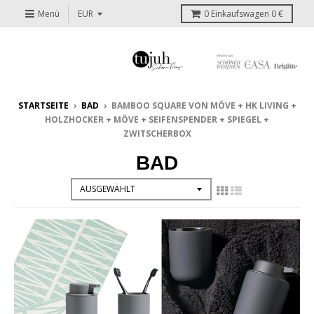
Menü
0
Einkaufswagen
0 €
STARTSEITE
›
BAD
›
BAMBOO SQUARE VON MÖVE + HK LIVING +
HOLZHOCKER + MÖVE + SEIFENSPENDER + SPIEGEL +
ZWITSCHERBOX
BAD